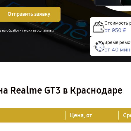
Отправить заявку
Стоимость 
от 950 ₽
е на обработку моих
персональных
Время ремо
от 40 мин
на Realme GT3 в Краснодаре
Цена, от
Ср