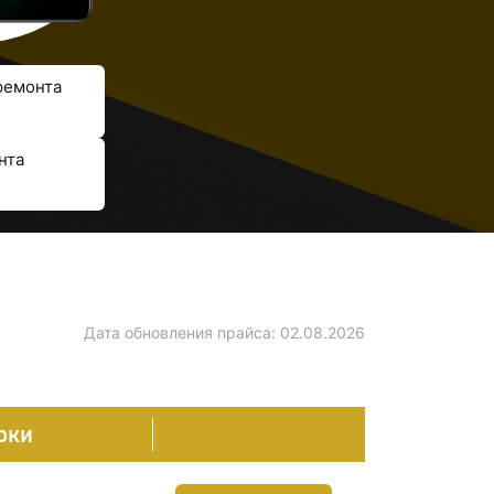
ремонта
нта
Дата обновления прайса:
02.08.2026
оки