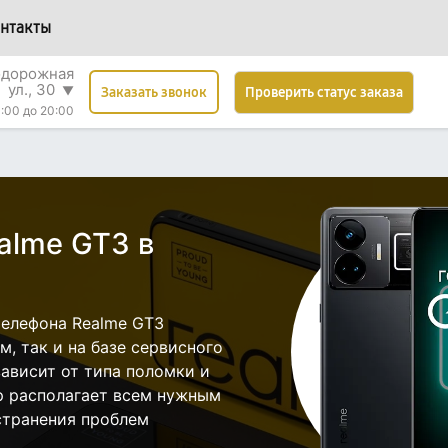
нтакты
одорожная
ул., 30
▼
Проверить статус заказа
Заказать звонок
:00 до 20:00
alme GT3 в
елефона Realme GT3
, так и на базе сервисного
зависит от типа поломки и
р располагает всем нужным
странения проблем