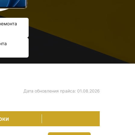
ремонта
нта
Дата обновления прайса:
01.08.2026
оки