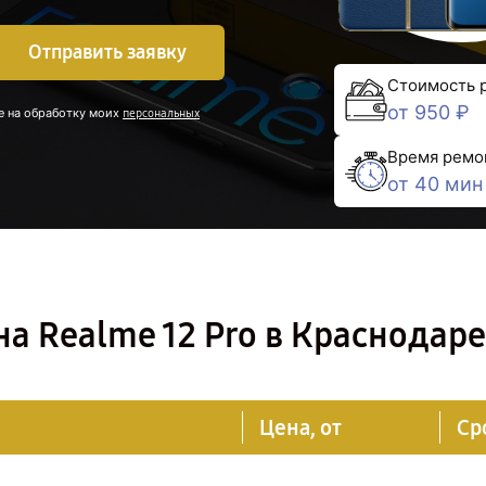
Отправить заявку
Стоимость 
от 950 ₽
е на обработку моих
персональных
Время ремо
от 40 мин
а Realme 12 Pro в Краснодаре
Цена, от
Ср