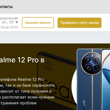
нтакты
одорожная
ул., 30
▼
Проверить статус заказа
Заказать звонок
:00 до 20:00
lme 12 Pro в
елефона Realme 12 Pro
, так и на базе сервисного
зависит от типа поломки и
р располагает всем нужным
странения проблем